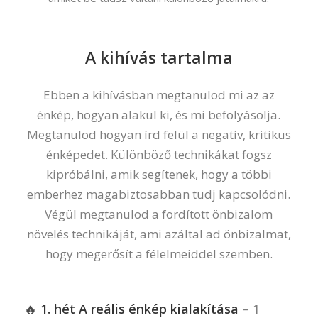
A kihívás tartalma
Ebben a kihívásban megtanulod mi az az
énkép, hogyan alakul ki, és mi befolyásolja.
Megtanulod hogyan írd felül a negatív, kritikus
énképedet. Különböző technikákat fogsz
kipróbálni, amik segítenek, hogy a többi
emberhez magabiztosabban tudj kapcsolódni.
Végül megtanulod a fordított önbizalom
növelés technikáját, ami azáltal ad önbizalmat,
hogy megerősít a félelmeiddel szemben.
🔥
1. hét A reális énkép kialakítása
– 1