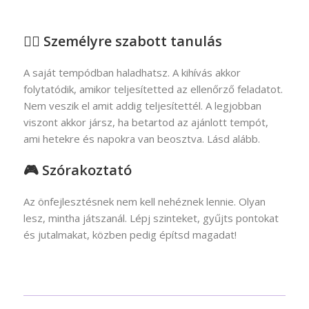
🙋‍♀️ Személyre szabott tanulás
A saját tempódban haladhatsz. A kihívás akkor
folytatódik, amikor teljesítetted az ellenőrző feladatot.
Nem veszik el amit addig teljesítettél. A legjobban
viszont akkor jársz, ha betartod az ajánlott tempót,
ami hetekre és napokra van beosztva. Lásd alább.
🎮 Szórakoztató
Az önfejlesztésnek nem kell nehéznek lennie. Olyan
lesz, mintha játszanál. Lépj szinteket, gyűjts pontokat
és jutalmakat, közben pedig építsd magadat!