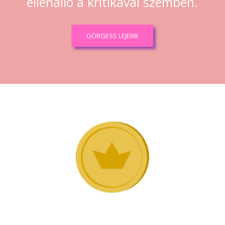
ellenálló a kritikával szemben.
GÖRGESS LEJEBB