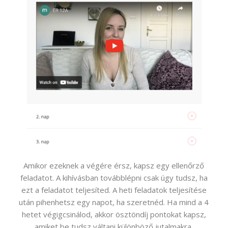
Amikor ezeknek a végére érsz, kapsz egy ellenőrző
feladatot. A kihívásban továbblépni csak úgy tudsz, ha
ezt a feladatot teljesíted. A heti feladatok teljesítése
után pihenhetsz egy napot, ha szeretnéd. Ha mind a 4
hetet végigcsinálod, akkor ösztöndíj pontokat kapsz,
amiket be tudsz váltani különböző jutalmakra.