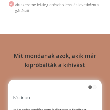
Aki szeretne lelkileg erősebb lenni és levetkőzni a
gátlásait
Mit mondanak azok, akik már
kipróbálták a kihívást
Melinda
Még soha azelőtt nem hallottam a fordított